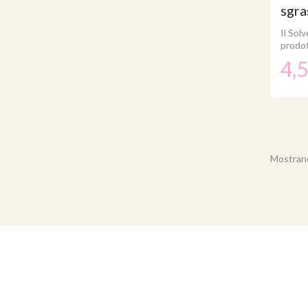
sgr
Il Sol
prodot
4,
Mostrando