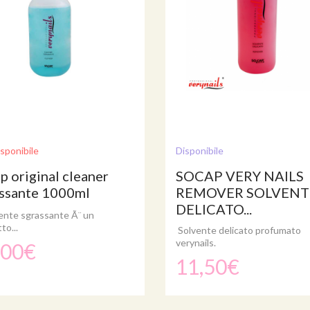
sponibile
Disponibile
p original cleaner
SOCAP VERY NAILS
ssante 1000ml
REMOVER SOLVENT
DELICATO...
vente sgrassante Ã¨ un
to...
Solvente delicato profumato
verynails.
,00€
11,50€