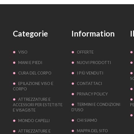
Categorie
Information
I
VISO
OFFERTE
MANI E PIEDI
NUOVI PRODOTTI
CURA DEL CORPO
I PIÙ VENDUTI
S
EPILAZIONE VISO E
CONTATTACI
CORPO
PRIVACY POLICY
ATTREZZATURE E
TERMINI E CONDIZIONI
ACCESSORI PER ESTETISTE
P
D'USO
E VISAGISTE
CHI SIAMO
MONDO CAPELLI
MAPPA DEL SITO
ATTREZZATURE E