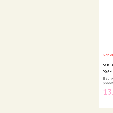
Non di
soca
sgra
Il Sol
prodot
13