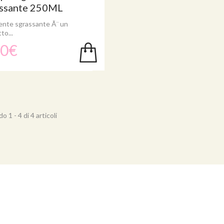
assante 250ML
vente sgrassante Ã¨ un
to...
50€
 1 - 4 di 4 articoli