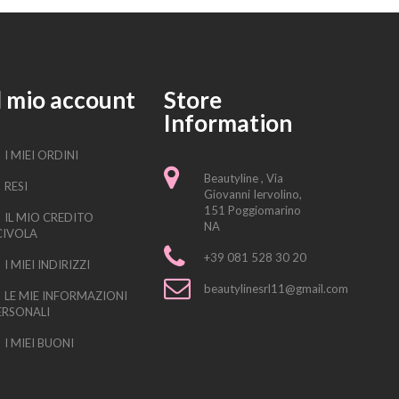
l mio account
Store
Information
I MIEI ORDINI
Beautyline , Via
RESI
Giovanni Iervolino,
151 Poggiomarino
IL MIO CREDITO
NA
CIVOLA
+39 081 528 30 20
I MIEI INDIRIZZI
beautylinesrl11@gmail.com
LE MIE INFORMAZIONI
ERSONALI
I MIEI BUONI