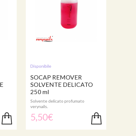
Disponibile
SOCAP REMOVER
E
SOLVENTE DELICATO
250 ml
Solvente delicato profumato
verynails.
5,50€