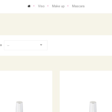
Viso
Make up
Mascara
na
--