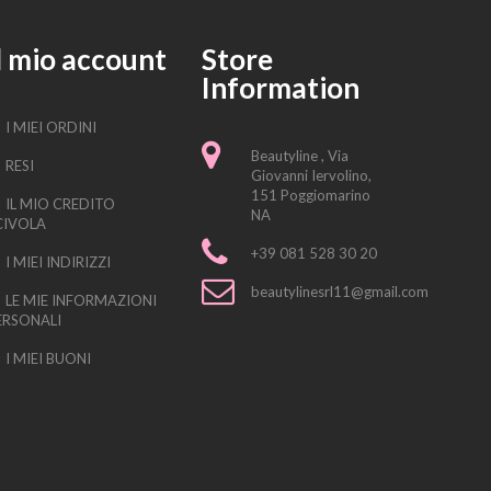
l mio account
Store
Information
I MIEI ORDINI
Beautyline , Via
RESI
Giovanni Iervolino,
151 Poggiomarino
IL MIO CREDITO
NA
CIVOLA
+39 081 528 30 20
I MIEI INDIRIZZI
beautylinesrl11@gmail.com
LE MIE INFORMAZIONI
ERSONALI
I MIEI BUONI