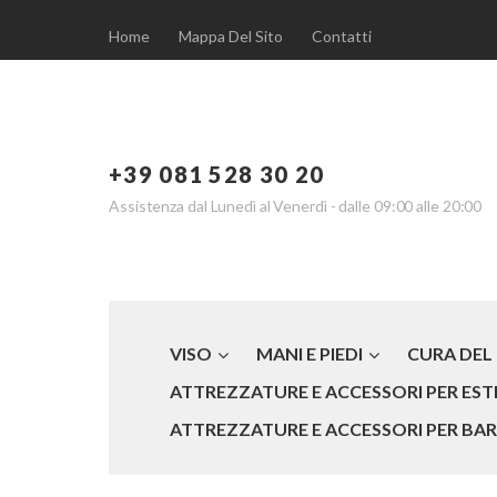
Home
Mappa Del Sito
Contatti
+39 081 528 30 20
Assistenza dal Lunedì al Venerdì - dalle 09:00 alle 20:00
VISO
MANI E PIEDI
CURA DEL
ATTREZZATURE E ACCESSORI PER ESTE
ATTREZZATURE E ACCESSORI PER BARB