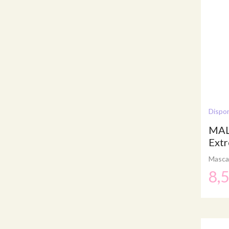
Dispon
MAL
Ext
Masca
8,