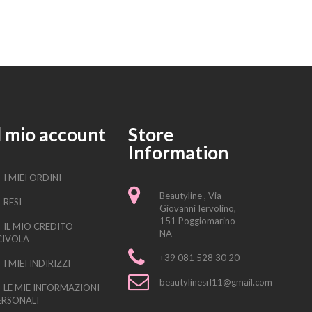
l mio account
Store
Information
I MIEI ORDINI
Beautyline , Via
RESI
Giovanni Iervolino,
151 Poggiomarino
IL MIO CREDITO
NA
CIVOLA
+39 081 528 30 20
I MIEI INDIRIZZI
beautylinesrl11@gmail.com
LE MIE INFORMAZIONI
ERSONALI