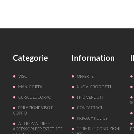
Categorie
Information
I
VISO
OFFERTE
MANI E PIEDI
NUOVI PRODOTTI
CURA DEL CORPO
I PIÙ VENDUTI
S
EPILAZIONE VISO E
CONTATTACI
CORPO
PRIVACY POLICY
ATTREZZATURE E
TERMINI E CONDIZIONI
ACCESSORI PER ESTETISTE
P