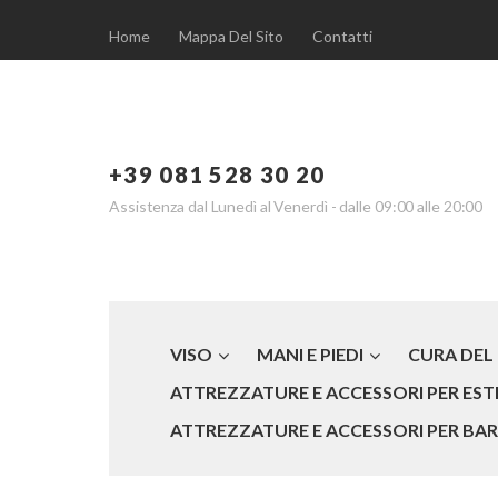
Home
Mappa Del Sito
Contatti
+39 081 528 30 20
Assistenza dal Lunedì al Venerdì - dalle 09:00 alle 20:00
VISO
MANI E PIEDI
CURA DEL
ATTREZZATURE E ACCESSORI PER ESTE
ATTREZZATURE E ACCESSORI PER BARB