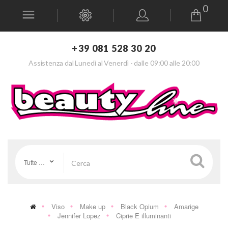
0
+39 081 528 30 20
Assistenza dal Lunedì al Venerdì - dalle 09:00 alle 20:00
Tutte le categorie
Viso
Make up
Black Opium
Amarige
Jennifer Lopez
Ciprie E illuminanti