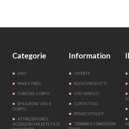
Categorie
Information
I
VISO
OFFERTE
MANI E PIEDI
NUOVI PRODOTTI
CURA DEL CORPO
I PIÙ VENDUTI
S
EPILAZIONE VISO E
CONTATTACI
CORPO
PRIVACY POLICY
ATTREZZATURE E
TERMINI E CONDIZIONI
ACCESSORI PER ESTETISTE
P