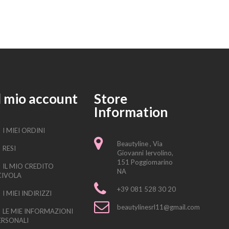
l mio account
Store
Information
I MIEI ORDINI
Beautyline , Via
RESI
Giovanni Iervolino,
151 Poggiomarino
IL MIO CREDITO
NA
CIVOLA
+39 081 528 30 20
I MIEI INDIRIZZI
beautylinesrl11@gmail.com
LE MIE INFORMAZIONI
ERSONALI