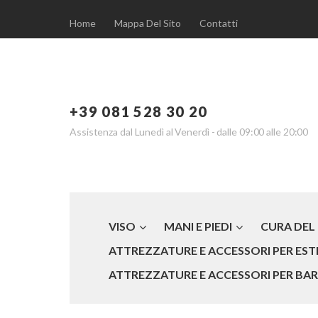
Home
Mappa Del Sito
Contatti
+39 081 528 30 20
Assistenza dal Lunedì al Venerdì - dalle 09:00 alle 20:00
VISO
MANI E PIEDI
CURA DEL
ATTREZZATURE E ACCESSORI PER ESTE
ATTREZZATURE E ACCESSORI PER BARB