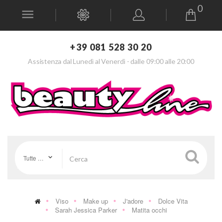
0
+39 081 528 30 20
Assistenza dal Lunedì al Venerdì - dalle 09:00 alle 20:00
Tutte le categorie
Viso
Make up
J'adore
Dolce Vita
Sarah Jessica Parker
Matita occhi