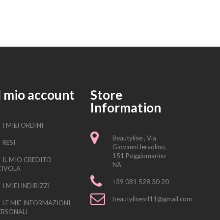
l mio account
Store
Information
I MIEI ORDINI
Beautyline , Via
RESI
Giovanni Iervolino,
151 Poggiomarino
IL MIO CREDITO
NA
CIVOLA
+39 081 528 30 20
I MIEI INDIRIZZI
beautylinesrl11@gmail.com
LE MIE INFORMAZIONI
ERSONALI