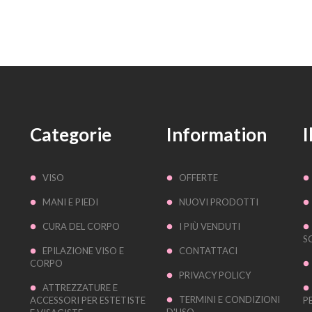
Categorie
Information
I
VISO
OFFERTE
MANI E PIEDI
NUOVI PRODOTTI
CURA DEL CORPO
I PIÙ VENDUTI
S
EPILAZIONE VISO E
CONTATTACI
CORPO
PRIVACY POLICY
ATTREZZATURE E
TERMINI E CONDIZIONI
ACCESSORI PER ESTETISTE
P