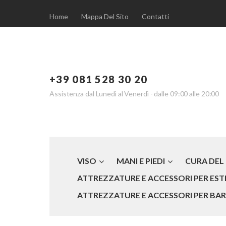
Home
Mappa Del Sito
Contatti
+39 081 528 30 20
Assistenza dal Lunedì al Venerdì - dalle 09:00 alle 20:00
VISO
MANI E PIEDI
CURA DEL
ATTREZZATURE E ACCESSORI PER ESTE
ATTREZZATURE E ACCESSORI PER BARB