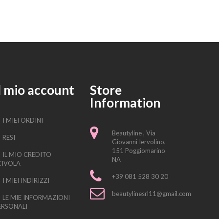
l mio account
Store
Information
I MIEI ORDINI
Beautyline , Via
RESI
Giovanni Iervolino,
151 Poggiomarino
IL MIO CREDITO
NA
CIVOLA
+39 081 528 30 20
I MIEI INDIRIZZI
beautylinesrl11@gmail.com
LE MIE INFORMAZIONI
ERSONALI