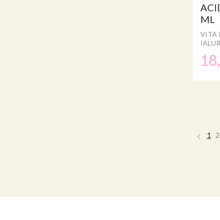
ACI
ML
VITA 
IALU
18
1
2