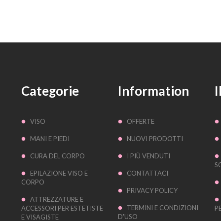
Categorie
Information
I
VISO
OFFERTE
MANI E PIEDI
NUOVI PRODOTTI
CURA DEL CORPO
I PIÙ VENDUTI
S
EPILAZIONE VISO E
CONTATTACI
CORPO
PRIVACY POLICY
ATTREZZATURE E
TERMINI E CONDIZIONI
ACCESSORI PER ESTETISTE
P
D'USO
E VISAGISTE