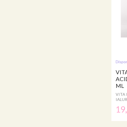
Dispon
VIT
ACI
ML
VITA 
IALU
19