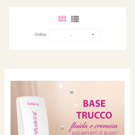
Ordina
--