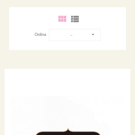
Ordina
--