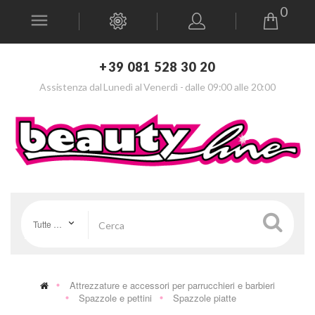
0
+39 081 528 30 20
Assistenza dal Lunedì al Venerdì - dalle 09:00 alle 20:00
Tutte le categorie
Attrezzature e accessori per parrucchieri e barbieri
Spazzole e pettini
Spazzole piatte