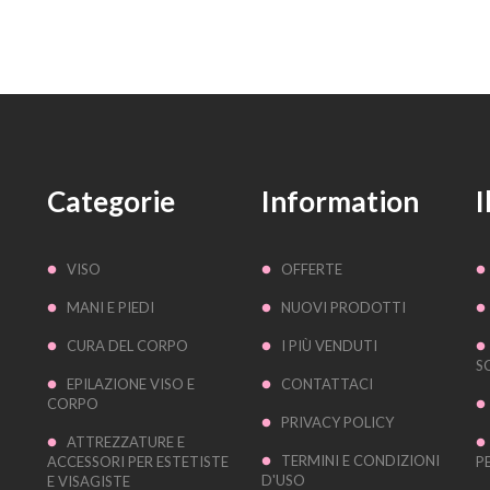
Categorie
Information
I
VISO
OFFERTE
MANI E PIEDI
NUOVI PRODOTTI
CURA DEL CORPO
I PIÙ VENDUTI
S
EPILAZIONE VISO E
CONTATTACI
CORPO
PRIVACY POLICY
ATTREZZATURE E
TERMINI E CONDIZIONI
ACCESSORI PER ESTETISTE
P
D'USO
E VISAGISTE