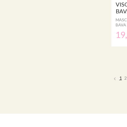
VIS
BAVA
MASC
BAVA D
19
1
2