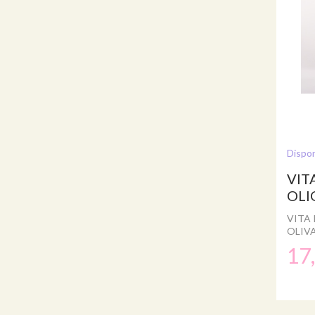
Dispon
VIT
OLI
VITA 
OLIV
17