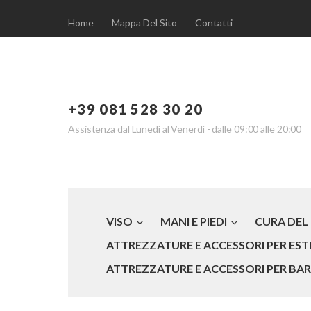
Home
Mappa Del Sito
Contatti
+39 081 528 30 20
Assistenza dal Lunedì al Venerdì - dalle 09:00 alle 20:00
VISO
MANI E PIEDI
CURA DEL
ATTREZZATURE E ACCESSORI PER ESTE
ATTREZZATURE E ACCESSORI PER BARB