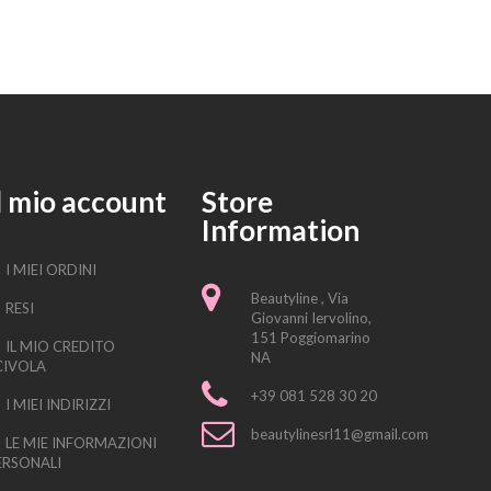
l mio account
Store
Information
I MIEI ORDINI
Beautyline , Via
RESI
Giovanni Iervolino,
151 Poggiomarino
IL MIO CREDITO
NA
CIVOLA
+39 081 528 30 20
I MIEI INDIRIZZI
beautylinesrl11@gmail.com
LE MIE INFORMAZIONI
ERSONALI