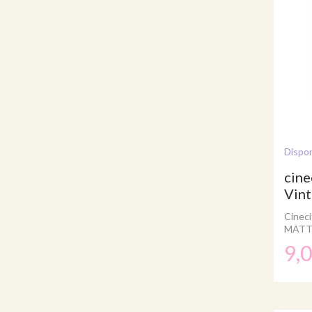
Dispon
cine
Vint
Cineci
MAT
9,