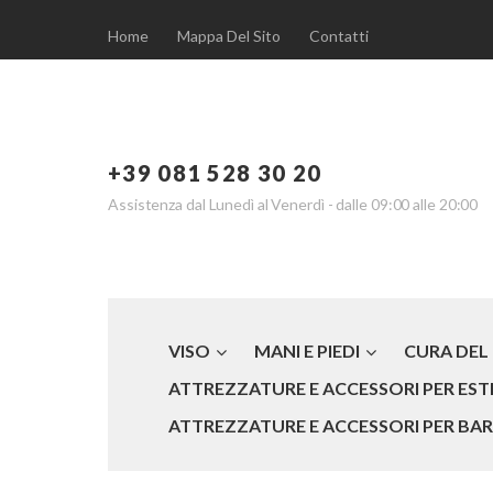
Home
Mappa Del Sito
Contatti
+39 081 528 30 20
Assistenza dal Lunedì al Venerdì - dalle 09:00 alle 20:00
VISO
MANI E PIEDI
CURA DEL
ATTREZZATURE E ACCESSORI PER ESTE
ATTREZZATURE E ACCESSORI PER BARB