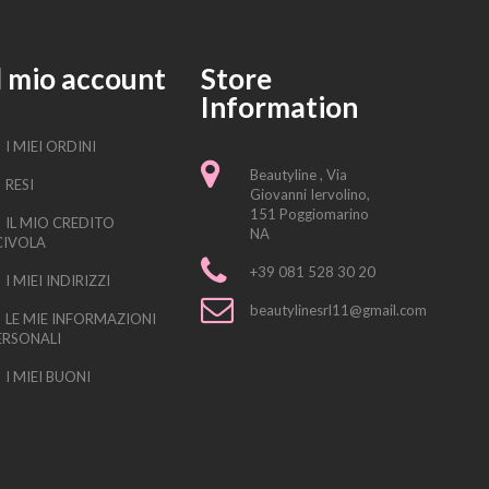
l mio account
Store
Information
I MIEI ORDINI
Beautyline , Via
RESI
Giovanni Iervolino,
151 Poggiomarino
IL MIO CREDITO
NA
CIVOLA
+39 081 528 30 20
I MIEI INDIRIZZI
beautylinesrl11@gmail.com
LE MIE INFORMAZIONI
ERSONALI
I MIEI BUONI