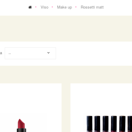
Viso
Make up
Rossetti matt
na
--